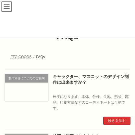
コ
ナ
ン
ビ
テ
ゲ
ン
ー
ツ
シ
へ
ョ
FAQs
ス
ン
キ
に
ッ
移
プ
動
FTC GOODS
FAQs
キャラクター、マスコットのデザイン制
製作内容についてのご質問
作は出来ますか？
外注になります。本体、仕様、生地、形状、部
品、印刷方法などのコーディネートは可能で
す。
続きを読む