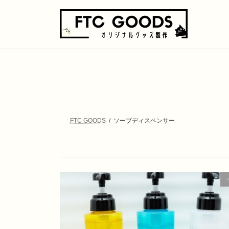
コ
ナ
ン
ビ
テ
ゲ
ン
ー
ツ
シ
へ
ョ
ス
ン
キ
に
ッ
移
プ
動
FTC GOODS
ソープディスペンサー