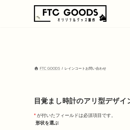
コ
ナ
ン
ビ
テ
ゲ
ン
ー
ツ
シ
へ
ョ
ス
ン
キ
に
ッ
移
プ
動
FTC GOODS
レインコートお問い合わせ
目覚まし時計のアリ型デザイ
*
が付いたフィールドは必須項目です。
形状を選ぶ